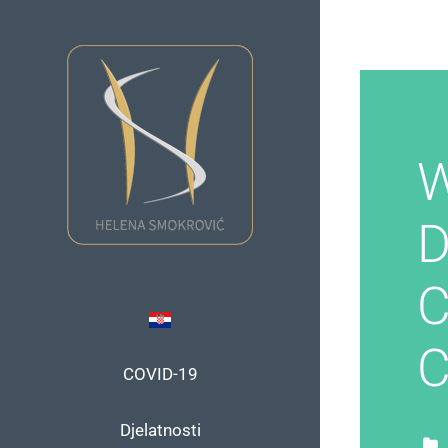
Skip
to
content
W
D
C
C
COVID-19
Djelatnosti