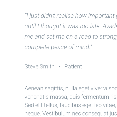
“I just didn’t realise how importan
until I thought it was too late. Ava
me and set me on a road to strong
complete peace of mind.”
Steve Smith • Patient
Aenean sagittis, nulla eget viverra so
venenatis massa, quis fermentum risus
Sed elit tellus, faucibus eget leo vita
neque. Vestibulum nec consequat justo