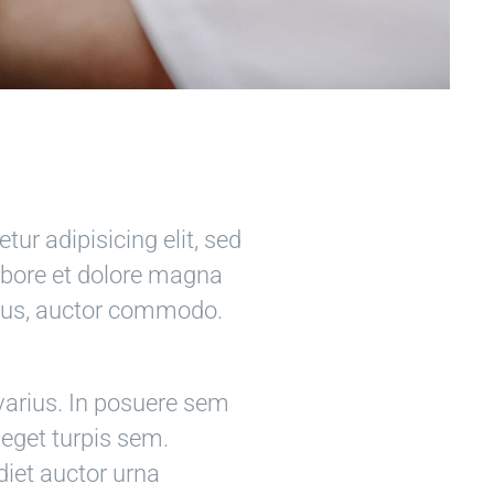
ur adipisicing elit, sed
abore et dolore magna
llus, auctor commodo.
 varius. In posuere sem
 eget turpis sem.
diet auctor urna