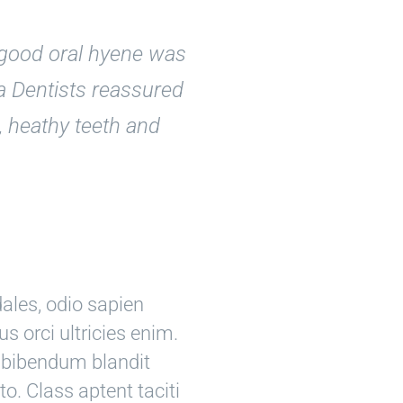
t good oral hyene was
da Dentists reassured
, heathy teeth and
dales, odio sapien
 orci ultricies enim.
e, bibendum blandit
. Class aptent taciti