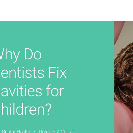
hy Do
entists Fix
avities for
hildren?
Dental Health • October 2, 2017