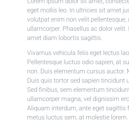
Lorem ipsum dolor sit amet, consectet
eget mollis leo. In ultricies sit amet j
volutpat enim non velit pellentesque, 
ullamcorper. Phasellus ac dolor velit.
amet diam lobortis sagittis.
Vivamus vehicula felis eget lectus lao
Pellentesque luctus odio sapien, at 
non. Duis elementum cursus auctor. M
Duis quis tortor sed sapien tincidunt u
Sed finibus, sem elementum tincidunt
ullamcorper magna, vel dignissim er
Aliquam interdum, ante eget sagitti
metus luctus sem, at molestie lorem.