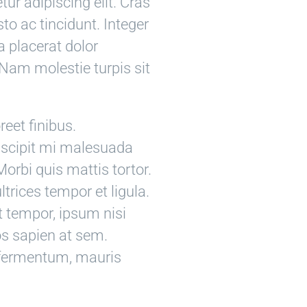
ur adipiscing elit. Cras
usto ac tincidunt. Integer
a placerat dolor
 Nam molestie turpis sit
reet finibus.
suscipit mi malesuada
orbi quis mattis tortor.
ltrices tempor et ligula.
 tempor, ipsum nisi
os sapien at sem.
s fermentum, mauris