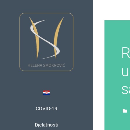
Skip
to
content
R
u
s
COVID-19
Djelatnosti