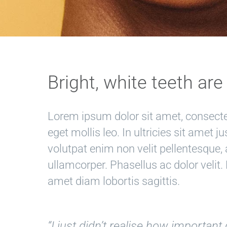
Bright, white teeth are
Lorem ipsum dolor sit amet, consectet
eget mollis leo. In ultricies sit amet j
volutpat enim non velit pellentesque, 
ullamcorper. Phasellus ac dolor velit.
amet diam lobortis sagittis.
“I just didn’t realise how importan