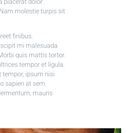
a placerat dolor
 Nam molestie turpis sit
reet finibus.
suscipit mi malesuada
orbi quis mattis tortor.
ltrices tempor et ligula.
 tempor, ipsum nisi
os sapien at sem.
s fermentum, mauris