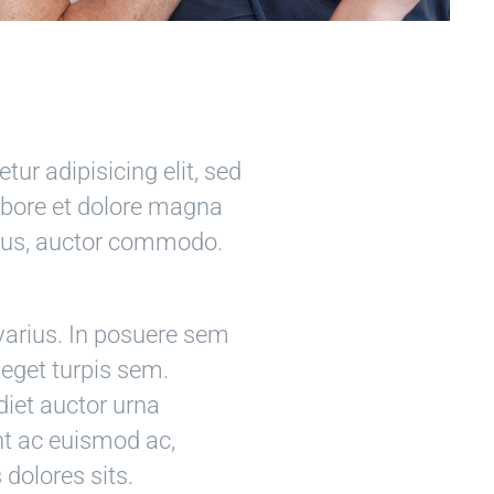
ur adipisicing elit, sed
abore et dolore magna
llus, auctor commodo.
 varius. In posuere sem
 eget turpis sem.
diet auctor urna
nt ac euismod ac,
 dolores sits.