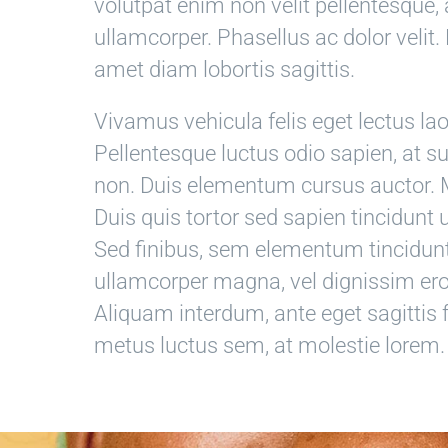
volutpat enim non velit pellentesque, 
ullamcorper. Phasellus ac dolor velit.
amet diam lobortis sagittis.
Vivamus vehicula felis eget lectus lao
Pellentesque luctus odio sapien, at 
non. Duis elementum cursus auctor. M
Duis quis tortor sed sapien tincidunt u
Sed finibus, sem elementum tincidunt
ullamcorper magna, vel dignissim er
Aliquam interdum, ante eget sagitti
metus luctus sem, at molestie lorem.