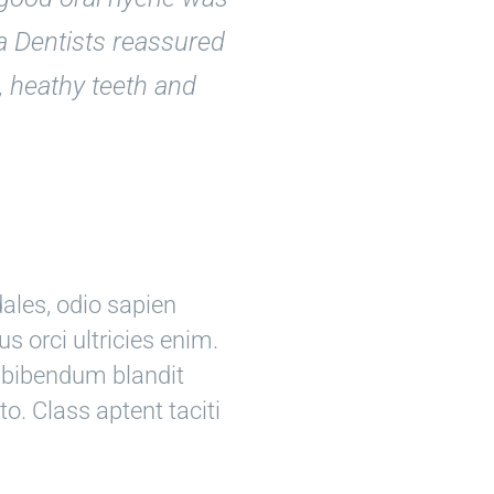
da Dentists reassured
, heathy teeth and
dales, odio sapien
 orci ultricies enim.
e, bibendum blandit
. Class aptent taciti