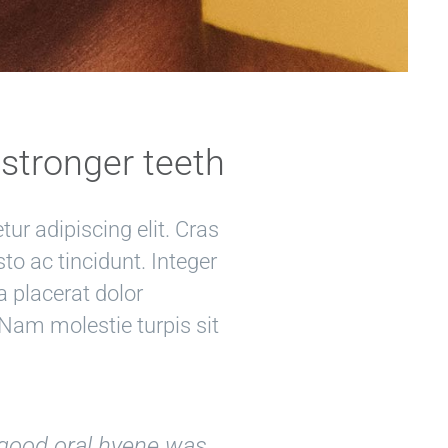
 stronger teeth
ur adipiscing elit. Cras
usto ac tincidunt. Integer
a placerat dolor
 Nam molestie turpis sit
t good oral hyene was