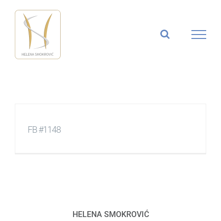
Skip
to
content
FB #1148
HELENA SMOKROVIĆ