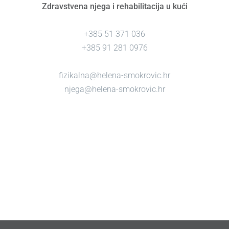
Zdravstvena njega i rehabilitacija u kući
+385 51 371 036
+385 91 281 0976
fizikalna@helena-smokrovic.hr
njega@helena-smokrovic.hr