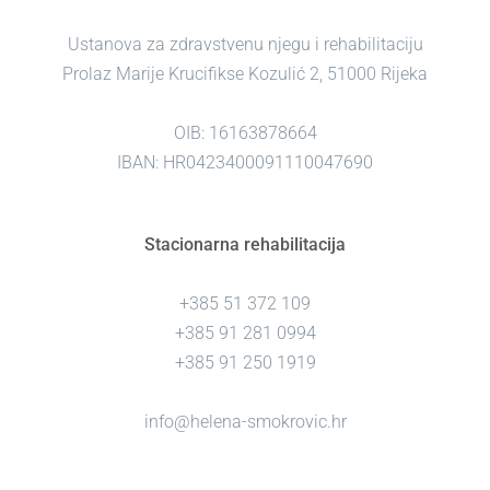
Ustanova za zdravstvenu njegu i rehabilitaciju
Prolaz Marije Krucifikse Kozulić 2, 51000 Rijeka
OIB: 16163878664
IBAN: HR0423400091110047690
Stacionarna rehabilitacija
+385 51 372 109
+385 91 281 0994
+385 91 250 1919
info@helena-smokrovic.hr