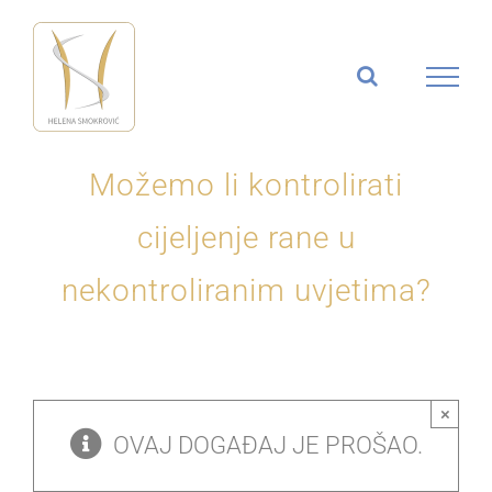
Skip
to
content
Možemo li kontrolirati
cijeljenje rane u
nekontroliranim uvjetima?
×
OVAJ DOGAĐAJ JE PROŠAO.