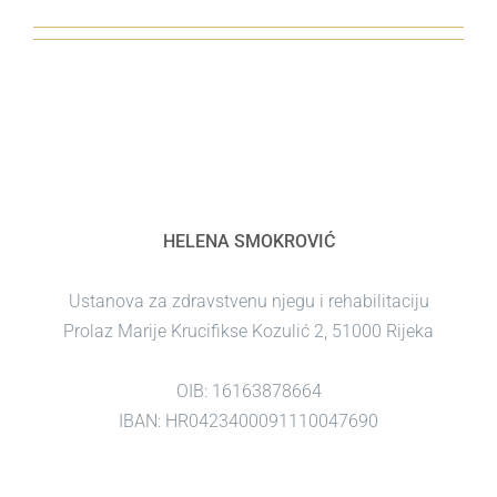
HELENA SMOKROVIĆ
Ustanova za zdravstvenu njegu i rehabilitaciju
Prolaz Marije Krucifikse Kozulić 2, 51000 Rijeka
OIB: 16163878664
IBAN: HR0423400091110047690