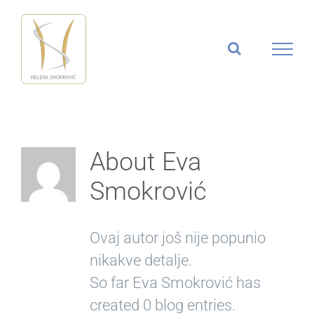
Skip
to
content
About
Eva
Smokrović
Ovaj autor još nije popunio
nikakve detalje.
So far Eva Smokrović has
created 0 blog entries.